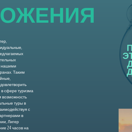
О
Ж
Е
Н
И
Я
гер,
видуальные,
Э
редлагаемых
ительных
и нашими
ранах. Таким
йные,
удовлетворить
 в сфере туризма
ам возможность
альные туры в
аимодействуя с
артнерами в
ии, Лигер
ие 24 часов на