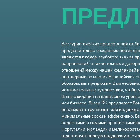
П
Р
Е
Д
Л
Все туристические предложения от Ли
предварительно созданные или инди
являются плодом глубокого знания п
направлений, а также тесных и довер
отношений между нашей компанией 
партнерами во многих Европейских ст
образом, мы предложим Вам необыча
исключительные путешествия, чтобы 
Ваши ожидания на наивысшем уровне
или бизнеса. Лигер T&C предлагает В
реализовать групповые или индивиду
минимальные сроки и эффективно. Вз
надежными и самыми престижными п
Португалии, Ирландии и Великобритан
гарантирует полную поддержку в течен