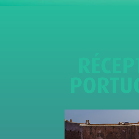
R
É
C
E
P
P
O
R
T
U