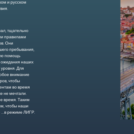
ком и русском
твия.
ал, тщательно
ми правилами
ов. Они
ашего пребывания,
ую помощь
ь ожидания наших
 уровня. Для
собое внимание
ров, чтобы
ентам во время
же не мечтали.
е время. Таким
им, чтобы наши
% …в режиме ЛИГР.