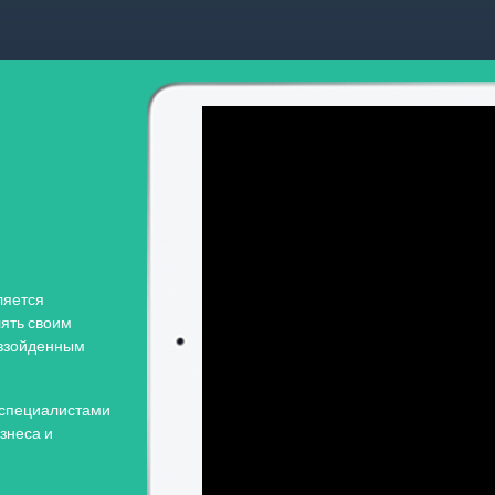
ляется
ять своим
евзойденным
ая специалистами
знеса и