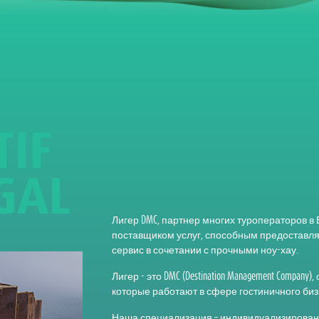
T
I
F
G
A
L
Лигер DMC, партнер многих туроператоров в
поставщиком услуг, способным предоставл
сервис в сочетании с прочными ноу-хау.
Лигер - это DMC (Destination Management Compa
которые работают в сфере гостиничного бизн
Наша специализация – индивидуализирован