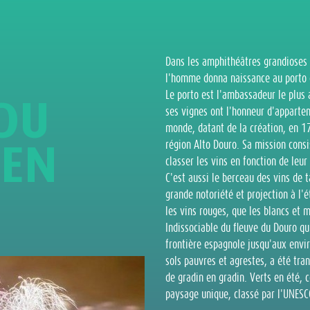
Dans les amphithéâtres grandioses 
l'homme donna naissance au porto e
Le porto est l'ambassadeur le plus 
D
U
ses vignes ont l'honneur d'apparten
monde, datant de la création, en 17
-
E
N
région Alto Douro. Sa mission consis
classer les vins en fonction de leur 
C'est aussi le berceau des vins de 
grande notoriété et projection à l'é
les vins rouges, que les blancs et 
Indissociable du fleuve du Douro qu
frontière espagnole jusqu'aux envi
sols pauvres et agrestes, a été tra
de gradin en gradin. Verts en été, 
paysage unique, classé par l'UNESC