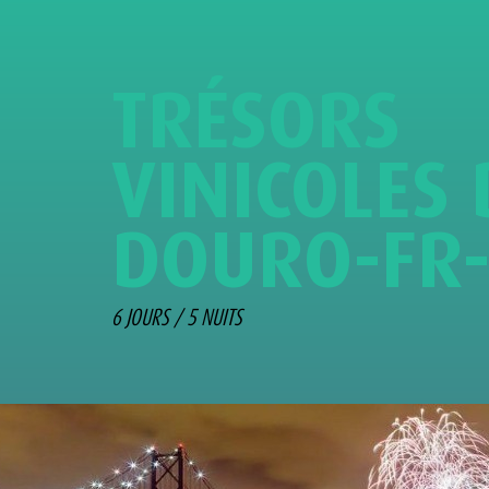
T
R
É
S
O
R
S
V
I
N
I
C
O
L
E
S
D
O
U
R
O
-
F
R
6 JOURS / 5 NUITS