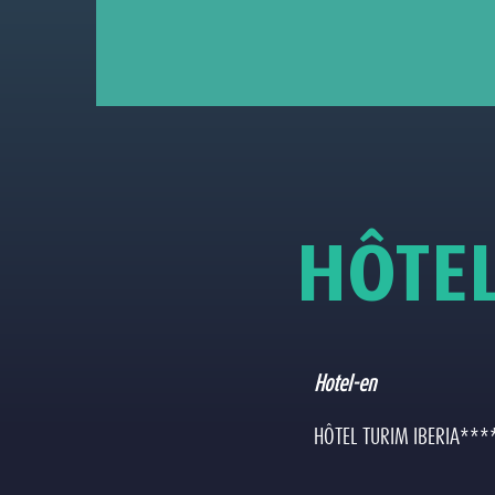
H
Ô
T
E
Hotel-en
HÔTEL TURIM IBERIA***