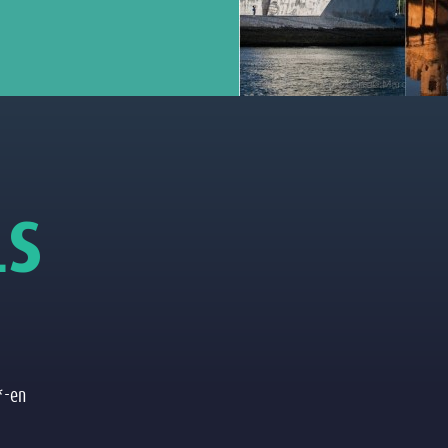
L
S
*-en